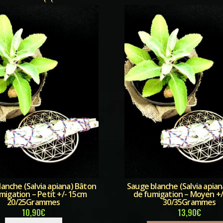
anche (Salvia apiana) Bâton
Sauge blanche (Salvia apia
migation – Petit +/- 15cm
de fumigation – Moyen +
20/25Grammes
30/35Grammes
10,90
€
13,90
€