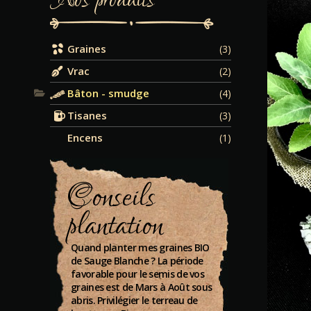
Graines
(3)
Vrac
(2)
Bâton - smudge
(4)
Tisanes
(3)
Encens
(1)
Conseils
plantation
Quand planter mes graines BIO
de Sauge Blanche ? La période
favorable pour le semis de vos
graines est de Mars à Août sous
abris. Privilégier le terreau de