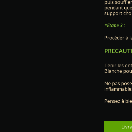
puis souffle
pendant que
support choi
*Etape 3 :
Procéder à l
PRECAUTI
Tenir les en
Blanche pour
Ne pas pose
inflammable
Pensez à bie
Livr