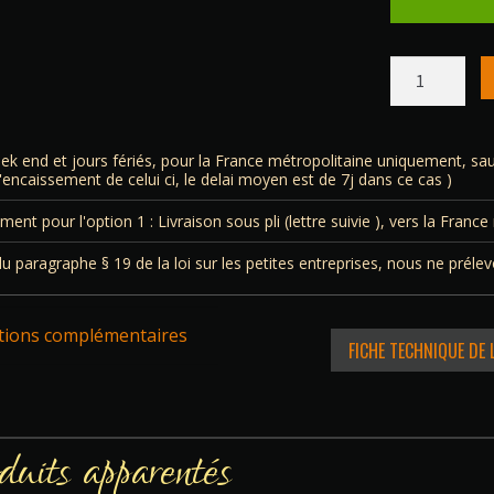
quantité
de
Sauge
blanche
(Salvia
ek end et jours fériés, pour la France métropolitaine uniquement, sau
apiana)
l'encaissement de celui ci, le delai moyen est de 7j dans ce cas )
Bâton
de
ent pour l'option 1 : Livraison sous pli (lettre suivie ), vers la France
fumigation
-
du paragraphe § 19 de la loi sur les petites entreprises, nous ne préle
Large
+/-
19cm
tions complémentaires
40/45Gram
FICHE TECHNIQUE DE
uits apparentés