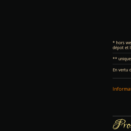
* hors we
dépot et 
** uniquem
En vertu 
Informa
Prod