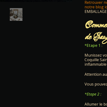
Retrouver no
notre blog ic
EMBALLAGE 
Comment
de Sau
*Etape 1 :
Munissez vou
Coquille Sai
inflammable 
Attention au
Vous pouvez 
*Etape 2 :
Allumer le b