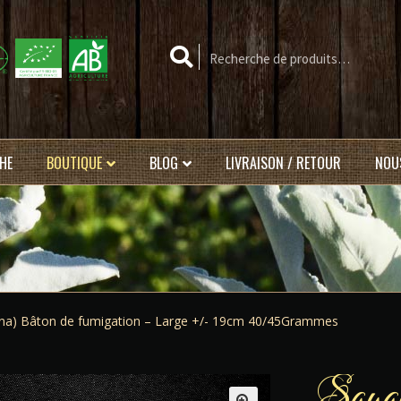
Recherche
Recherche
pour :
HE
BOUTIQUE
BLOG
LIVRAISON / RETOUR
NOU
iana) Bâton de fumigation – Large +/- 19cm 40/45Grammes
Sauge