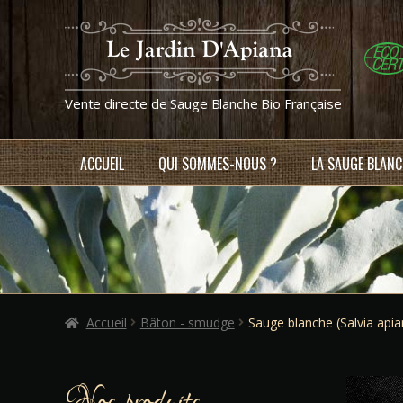
Aller
Aller
à
au
la
contenu
navigation
Vente directe de Sauge Blanche Bio Française
ACCUEIL
QUI SOMMES-NOUS ?
LA SAUGE BLANC
Accueil
Bâton - smudge
Sauge blanche (Salvia ap
Nos produits