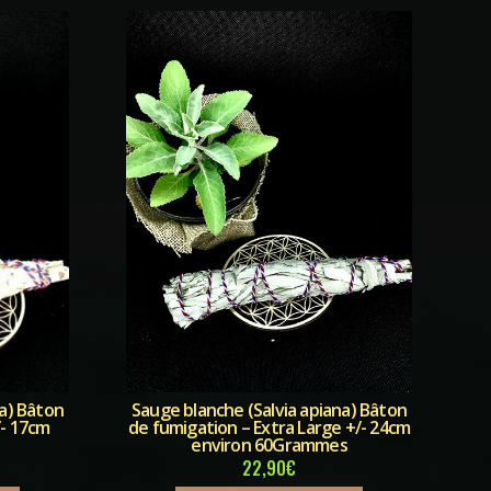
na) Bâton
Sauge blanche (Salvia apiana) Bâton
/- 17cm
de fumigation – Extra Large +/- 24cm
environ 60Grammes
22,90
€