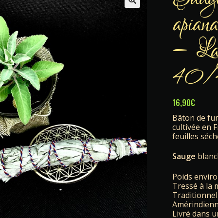
apian
🔍
– La
40/
16,90
€
Bâton de fu
cultivée en 
feuilles séch
Sauge
blanch
Poids envir
Tressé à la m
Traditionne
Amérindien
Livré dans 