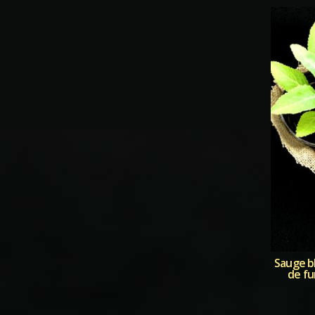
Sauge bl
de fu