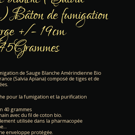
a) Bâton de fumigation
rge +/- 19cm
45Grammes
migation de Sauge Blanche Amérindienne Bio
France (Salvia Apiana) composé de tiges et de
ées.
e pour la fumigation et la purification
on 40 grammes
ain avec du fil de coton bio.
llement utilisée dans la pharmacopée
ne…
une enveloppe protégée.