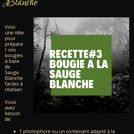
Blanche
Voici
une idée
pour
prépare
r vos
bougies
à base
de
Sauge
Blanche
faciles à
réaliser:
Vous
avez
besoin
de:
1 photophore ou un contenant adapté à la