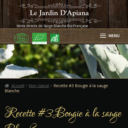
Aller
Aller
à
au
la
contenu
navigation
Vente directe de Sauge Blanche Bio Française
MENU
Accueil
Qui sommes-nous ?
La sauge blanche
Boutique
Ouvrir
Accueil
Non classé
Recette #3 Bougie à la sauge
Blanche
le
Blog
Ouvrir
menu
le
enfant
Livraison / Retour
Recette #3 Bougie à la sauge
menu
enfant
Nous contacter