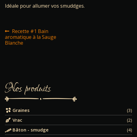
Idéale pour allumer vos smuddges.
Navigation
Article
Recette #1 Bain
précédent :
aromatique à la Sauge
Blanche
de
l’article
Nos produits
Graines
(3)
Vrac
(2)
Bâton - smudge
(4)